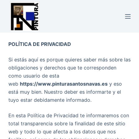
S
a
l
t
a
POLÍTICA DE PRIVACIDAD
r
a
Si estás aquí es porque quieres saber más sobre las
l
obligaciones y derechos que te corresponden
c
como usuario de esta
o
web
https://www.pinturasantosnavas.es
y eso
n
está muy bien. Nuestro deber es informarte y el
t
tuyo estar debidamente informado.
e
n
En esta Política de Privacidad te informaremos con
i
total transparencia sobre la finalidad de este sitio
d
web y todo lo que afecta a los datos que nos
o